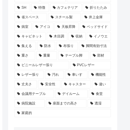
SH
特徴
カフェテリア
折りたたみ
省スペース
スチール製
井上金庫
病室
アイコ
天板昇降
ベッドサイド
キャビネット
木目調
収納
イノウエ
集える
防水
布張り
脚間有効寸法
重さ
重量
テーブル脚
部材
ビニールレザー張り
PVCレザー
レザー張り
汚れ
車いす
機能性
丈夫さ
安全性
キャスター
違い
会議用テーブル
デイルーム
食堂
病院施設
座面までの高さ
透湿
家庭的