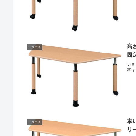
高
ニュース
固
ショ
本キ
車
ニュース
リ