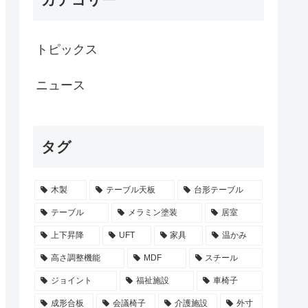
トピックス
ニュース
タグ
木製
テーブル天板
台形テーブル
テーブル
メラミン塗装
居室
上下昇降
UFT
家具
温かみ
高さ調整機能
MDF
スチール
ジョイント
福祉施設
車椅子
成形合板
会議椅子
介護施設
外寸