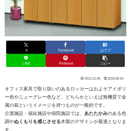
X
Facebook
はてブ
LINE
Pinterest
コピー
2013.12.06
2018.08.24
オフィス家具で取り扱いのあるロッカーはおよそアイボリ
ー色やニューグレー色など、どちらかといえば無機質で金
属の箱というイメージを持つものが一般的です。
介護施設・福祉施設や病院施設では、
あたたかみ
のある色
調や
ぬくもりを感じさせる
木製のデザインが最適となりま
す。